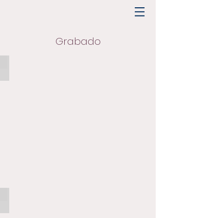
Grabado
Carlos Scannapieco
Néstor Goyanes